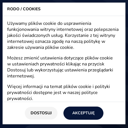
RODO / COOKIES
Heuristic - strony www, sklepy internetowe, e-marketing
Używamy plików cookie do usprawnienia
funkcjonowania witryny internetowej oraz polepszenia
Błąd 404 - strona gdzieś się
jakości świadczonych usług. Korzystanie z tej witryny
zapodziała
internetowej oznacza zgodę na naszą politykę w
zakresie używania plików cookie.
Spróbuj tych linków ...
Możesz zmienić ustawienia dotyczące plików cookie
w ustawieniach prywatności klikając na przycisk
Dostosuj lub wykorzystując ustawienia przeglądarki
internetowej.
Strona główna
Więcej informacji na temat plików cookie i polityki
prywatności dostępne jest w naszej
polityce
prywatności
.
Strony www
DOSTOSUJ
AKCEPTUJĘ