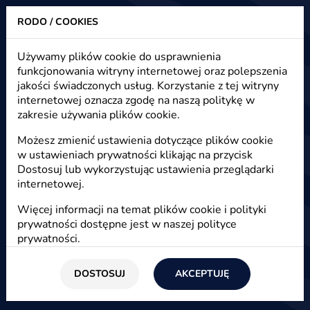
RODO / COOKIES
Heuristic - strony www, sklepy internetowe, e-marketing
Używamy plików cookie do usprawnienia
funkcjonowania witryny internetowej oraz polepszenia
O nas - software house, agencja
jakości świadczonych usług. Korzystanie z tej witryny
interaktywna
internetowej oznacza zgodę na naszą politykę w
zakresie używania plików cookie.
Możesz zmienić ustawienia dotyczące plików cookie
w ustawieniach prywatności klikając na przycisk
O nas
Dostosuj lub wykorzystując ustawienia przeglądarki
internetowej.
FAQ
Więcej informacji na temat plików cookie i polityki
prywatności dostępne jest w naszej
polityce
prywatności
.
Praca
DOSTOSUJ
AKCEPTUJĘ