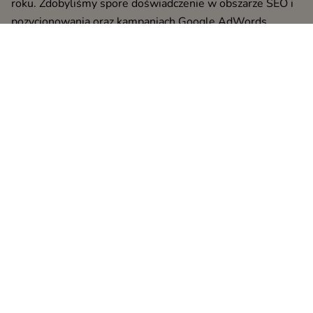
roku. Zdobyliśmy spore doświadczenie w obszarze SEO i
pozycjonowania oraz kampaniach Google AdWords
(obecnie Ads) i Facebook Ads.
Obecnie pomagamy firmom zwiększać sprzedaż poprzez
działania marketingowe w tych trzech kanałach.