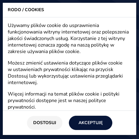
RODO / COOKIES
Heuristic - strony www, sklepy internetowe, e-marketing
Używamy plików cookie do usprawnienia
funkcjonowania witryny internetowej oraz polepszenia
Pudełkowy system ERP - plusy i
jakości świadczonych usług. Korzystanie z tej witryny
minusy
internetowej oznacza zgodę na naszą politykę w
zakresie używania plików cookie.
Możesz zmienić ustawienia dotyczące plików cookie
Start
/
Blog
/
E-biznes
w ustawieniach prywatności klikając na przycisk
Dostosuj lub wykorzystując ustawienia przeglądarki
internetowej.
20 czerwca 2016
Więcej informacji na temat plików cookie i polityki
Łukasz Gierucki
prywatności dostępne jest w naszej
polityce
prywatności
.
Czy i kiedy warto kupować pudełkowy system
ERP? Czy w dobie internetu taki system to
optymalne rozwiązanie, czy może warto wybrać
DOSTOSUJ
AKCEPTUJĘ
inne.