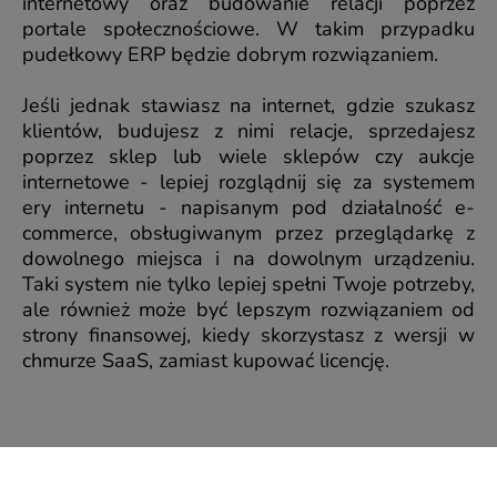
internetowy oraz budowanie relacji poprzez
portale społecznościowe. W takim przypadku
pudełkowy ERP będzie dobrym rozwiązaniem.
Jeśli jednak stawiasz na internet, gdzie szukasz
klientów, budujesz z nimi relacje, sprzedajesz
poprzez sklep lub wiele sklepów czy aukcje
internetowe - lepiej rozglądnij się za systemem
ery internetu - napisanym pod działalność e-
commerce, obsługiwanym przez przeglądarkę z
dowolnego miejsca i na dowolnym urządzeniu.
Taki system nie tylko lepiej spełni Twoje potrzeby,
ale również może być lepszym rozwiązaniem od
strony finansowej, kiedy skorzystasz z wersji w
chmurze SaaS, zamiast kupować licencję.