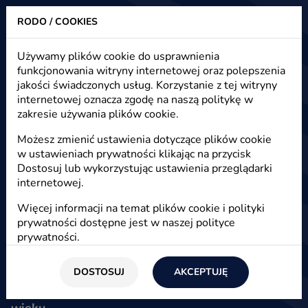
RODO / COOKIES
Heuristic - strony www, sklepy internetowe, e-marketing
Używamy plików cookie do usprawnienia
funkcjonowania witryny internetowej oraz polepszenia
E-commerce - handel elektroniczny
jakości świadczonych usług. Korzystanie z tej witryny
jako podstawa nowoczesnej
internetowej oznacza zgodę na naszą politykę w
zakresie używania plików cookie.
gospodarki
Możesz zmienić ustawienia dotyczące plików cookie
w ustawieniach prywatności klikając na przycisk
Dostosuj lub wykorzystując ustawienia przeglądarki
Start
/
Blog
/
E-commerce
internetowej.
14 maja 2012
Więcej informacji na temat plików cookie i polityki
prywatności dostępne jest w naszej
polityce
Agnieszka
prywatności
.
Co to jest e-commerce - handel elektroniczny -
DOSTOSUJ
AKCEPTUJĘ
historia, podstawowe pojęcia oraz dlaczego stał
się najważniejszym kanałem sprzedażowym XXI