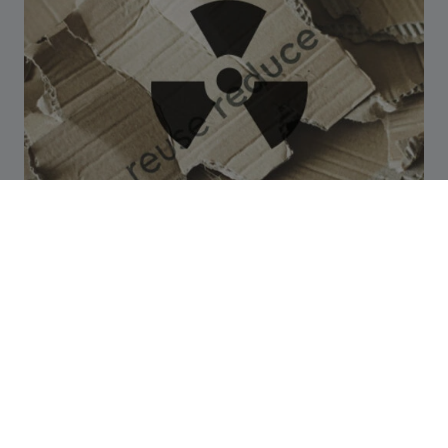
Zlapkuriera opinie - tanio tylko pozornie -
nie daj się naciągnąć
Opinie o Zlapkuriera.pl / Taniejniebedzie.pl /
Tanieprzesylkikurierskie.pl - tanio tylko pozornie.
Możesz stracić przesyłki i pobrania.