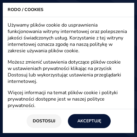
RODO / COOKIES
Heuristic - strony www, sklepy internetowe, e-marketing
Używamy plików cookie do usprawnienia
funkcjonowania witryny internetowej oraz polepszenia
Trendy w e-commerce na 2016 rok
jakości świadczonych usług. Korzystanie z tej witryny
internetowej oznacza zgodę na naszą politykę w
zakresie używania plików cookie.
Start
/
Blog
/
E-commerce
Możesz zmienić ustawienia dotyczące plików cookie
w ustawieniach prywatności klikając na przycisk
16 lutego 2016
Dostosuj lub wykorzystując ustawienia przeglądarki
internetowej.
Łukasz Gierucki
Więcej informacji na temat plików cookie i polityki
Co będzie się działo w e-commerce w 2016 roku?
prywatności dostępne jest w naszej
polityce
Na pewno dużo. Warto sprawdzić jakie są trendy
prywatności
.
i wykonać odpowiednie działania żeby być na
fali i nie zostać z tyłu za konkurencją.
DOSTOSUJ
AKCEPTUJĘ