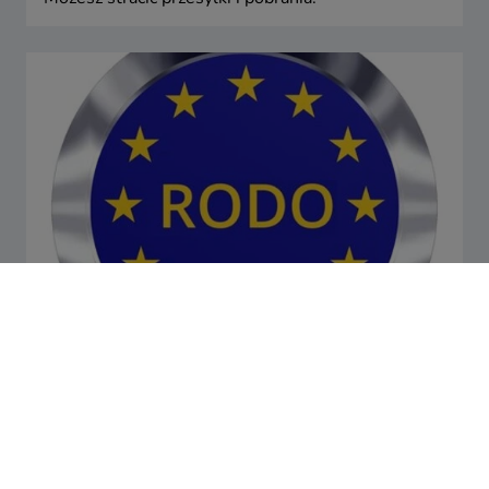
RODO 2018 - co to jest i kogo dotyczy -
najważniejsze informacje
Co to jest RODO. Jakie zmiany wprowadzi. Kogo
dotyczyć. Jakie sankcje grożą za niedostosowanie
się. Najważniejsze informacje w pigułce.