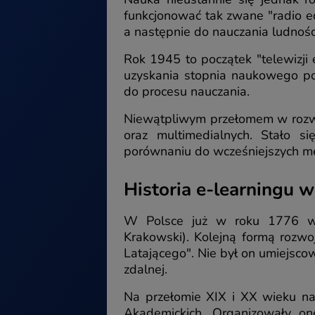
funkcjonować tak zwane "radio e
a następnie do nauczania ludnośc
Rok 1945 to początek "telewizji
uzyskania stopnia naukowego po
do procesu nauczania.
Niewątpliwym przełomem w rozwoju
oraz multimedialnych. Stało s
porównaniu do wcześniejszych me
Historia e-learningu w
W Polsce już w roku 1776 wpr
Krakowski). Kolejną formą rozw
Latającego". Nie był on umiejsc
zdalnej.
Na przełomie XIX i XX wieku n
Akademickich. Organizowały on