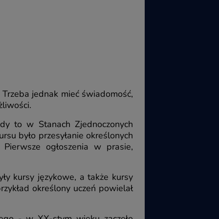
. Trzeba jednak mieć świadomość,
liwości.
edy to w Stanach Zjednoczonych
rsu było przesyłanie określonych
 Pierwsze ogłoszenia w prasie,
ły kursy językowe, a także kursy
przykład określony uczeń powielał
lnego - w XX-stym wieku zaczęło