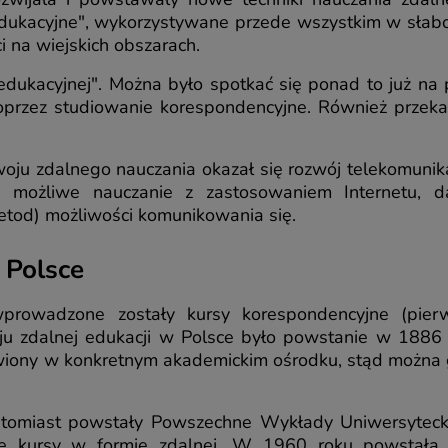
dukacyjne", wykorzystywane przede wszystkim w słabo z
i na wiejskich obszarach.
 edukacyjnej". Można było spotkać się ponad to już na
przez studiowanie korespondencyjne. Również przekaz 
 zdalnego nauczania okazał się rozwój telekomunikacj
ię możliwe nauczanie z zastosowaniem Internetu, d
tod) możliwości komunikowania się.
 Polsce
owadzone zostały kursy korespondencyjne (pierw
oju zdalnej edukacji w Polsce było powstanie w 1886
owiony w konkretnym akademickim ośrodku, stąd można g
atomiast powstały Powszechne Wykłady Uniwersyteck
e kursy w formie zdalnej. W 1960 roku powstała 