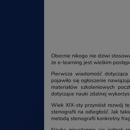
Obecnie nikogo nie dziwi stosow
że e-learning jest wielkim postę
Pierwsza wiadomość dotycząca 
pojawiło się ogłoszenie nawiązu
materiałów szkoleniowych pocz
dotyczące nauki zdalnej wykorzys
Wiek XIX-sty przyniósł rozwój t
stenografii na odległość. Jak ta
metodą stenografii konkretny frag
Nauka nieustannie się jednak r