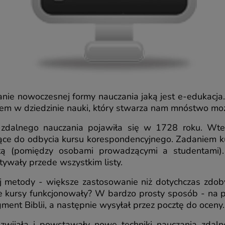
anie nowoczesnej formy nauczania jaką jest e-edukacja
pem w dziedzinie nauki, który stwarza nam mnóstwo moż
zdalnego nauczania pojawiła się w 1728 roku. Wt
jące do odbycia kursu korespondencyjnego. Zadaniem ku
tą (pomiędzy osobami prowadzącymi a studentami).
tywały przede wszystkim listy.
ej metody - większe zastosowanie niż dotychczas zdoby
kie kursy funkcjonowały? W bardzo prosty sposób - na 
ment Biblii, a następnie wysyłał przez pocztę do oceny.
ozwijała i powstawały nowe techniki nauczania zda