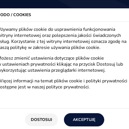
trony www, sklepy internetowe, e-marketing
Firma
Oferta
Realizacje
Blog
Kont
ODO / COOKIES
żywamy plików cookie do usprawnienia funkcjonowania
itryny internetowej oraz polepszenia jakości świadczonych
sług. Korzystanie z tej witryny internetowej oznacza zgodę na
ningu na świecie i w Pols
aszą politykę w zakresie używania plików cookie.
ożesz zmienić ustawienia dotyczące plików cookie
 ustawieniach prywatności klikając na przycisk Dostosuj lub
ykorzystując ustawienia przeglądarki internetowej.
ięcej informacji na temat plików cookie i polityki prywatności
ostępne jest w naszej
polityce prywatności
.
ak coś oczywistego - korzystają z niego studenci
Sprawdź jaka jest historia e-learningu na świec
DOSTOSUJ
AKCEPTUJĘ