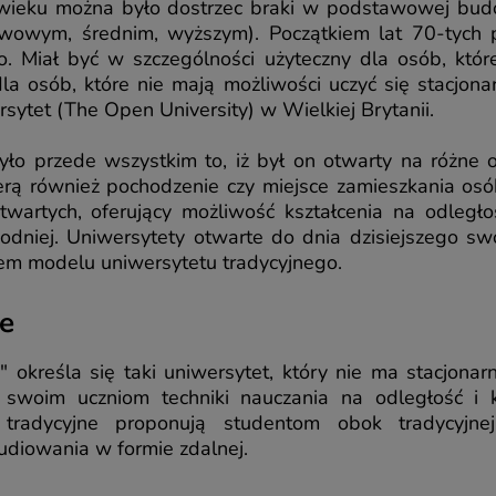
wieku można było dostrzec braki w podstawowej budo
awowym, średnim, wyższym). Początkiem lat 70-tych p
. Miał być w szczególności użyteczny dla osób, któ
 dla osób, które nie mają możliwości uczyć się stacj
sytet (The Open University) w Wielkiej Brytanii.
ło przede wszystkim to, iż był on otwarty na różne o
ierą również pochodzenie czy miejsce zamieszkania osó
wartych, oferujący możliwość kształcenia na odległ
odniej. Uniwersytety otwarte do dnia dzisiejszego sw
niem modelu uniwersytetu tradycyjnego.
ne
 określa się taki uniwersytet, który nie ma stacjona
swoim uczniom techniki nauczania na odległość i 
 tradycyjne proponują studentom obok tradycyjne
udiowania w formie zdalnej.