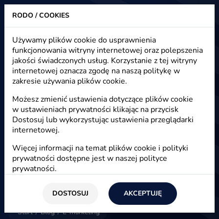
RODO / COOKIES
Heuristic - strony www, sklepy internetowe, e-marketing
Używamy plików cookie do usprawnienia
funkcjonowania witryny internetowej oraz polepszenia
E-marketing - artykuły, nowości,
jakości świadczonych usług. Korzystanie z tej witryny
blog
internetowej oznacza zgodę na naszą politykę w
zakresie używania plików cookie.
Możesz zmienić ustawienia dotyczące plików cookie
w ustawieniach prywatności klikając na przycisk
E-marketing
Dostosuj lub wykorzystując ustawienia przeglądarki
internetowej.
Więcej informacji na temat plików cookie i polityki
prywatności dostępne jest w naszej
polityce
prywatności
.
DOSTOSUJ
AKCEPTUJĘ
Start
/
Blog
/
E-marketing