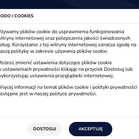
trony www, sklepy internetowe, e-marketing
Firma
Oferta
Realizacje
Blog
Kont
ODO / COOKIES
żywamy plików cookie do usprawnienia funkcjonowania
itryny internetowej oraz polepszenia jakości świadczonych
sług. Korzystanie z tej witryny internetowej oznacza zgodę na
ako narzędzie e-marketin
aszą politykę w zakresie używania plików cookie.
ożesz zmienić ustawienia dotyczące plików cookie
 ustawieniach prywatności klikając na przycisk Dostosuj lub
ykorzystując ustawienia przeglądarki internetowej.
ięcej informacji na temat plików cookie i polityki prywatności
ostępne jest w naszej
polityce prywatności
.
 z niedocenianych narzędzi marketingowych. Ana
o oraz możliwość wykorzystania go w emarketi
DOSTOSUJ
AKCEPTUJĘ