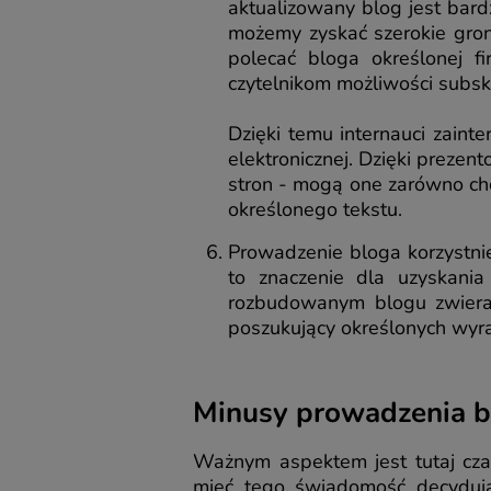
aktualizowany blog jest bar
możemy zyskać szerokie gron
polecać bloga określonej f
czytelnikom możliwości subsk
Dzięki temu internauci zain
elektronicznej. Dzięki preze
stron - mogą one zarówno chc
określonego tekstu.
Prowadzenie bloga korzystnie
to znaczenie dla uzyskania
rozbudowanym blogu zwierają
poszukujący określonych wyr
Minusy prowadzenia b
Ważnym aspektem jest tutaj cza
mieć tego świadomość decydując