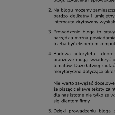
blogu czytelnika i sprowokuj
Na blogu możemy zamieszczać
bardzo delikatny i umiejętny
internauta zirytowany wyskak
Prowadzenie bloga to łatwy 
narzędzia można powiadamiać 
trzeba być ekspertem komput
Budowa autorytetu i dobreg
branżowe mogą świadczyć o t
tematów. Dużo łatwiej zaufać
merytoryczne dotyczące okreś
Nie warto zawężać doceloweg
że pisząc ciekawe teksty zain
dla nas istotne nie tylko ze 
się klientem firmy.
Dzięki prowadzeniu bloga z