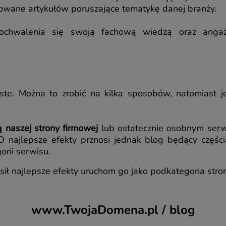
ikowane artykułów poruszające tematykę danej branży.
ochwalenia się swoją fachową wiedzą oraz angażu
oste. Można to zrobić na kilka sposobów, natomiast 
ą naszej strony firmowej
lub ostatecznie osobnym ser
 najlepsze efekty prznosi jednak blog będący częścią
orii serwisu.
sił najlepsze efekty uruchom go jako podkategoria stro
www.TwojaDomena.pl / blog