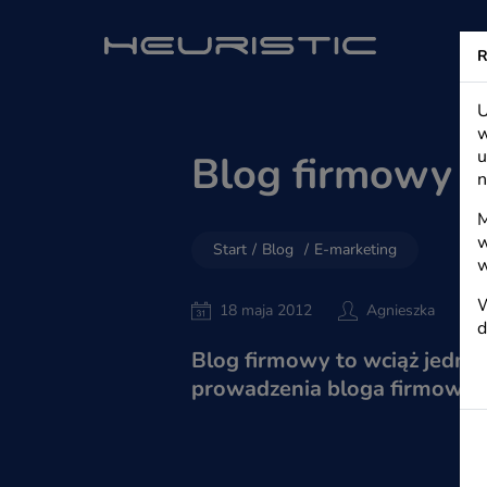
Heuristic - s
R
U
w
u
Blog firmowy j
n
M
w
Start
/
Blog
/
E-marketing
w
W
18 maja 2012
Agnieszka
d
Blog firmowy to wciąż jedno
prowadzenia bloga firmoweg