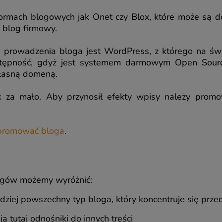
formach blogowych jak Onet czy Blox, które może są do
 blog firmowy.
o prowadzenia bloga jest WordPress, z którego na świ
ostępność, gdyż jest systemem darmowym Open Sourc
własną domeną.
k za mało. Aby przynosił efekty wpisy należy promo
 promować bloga
.
gów możemy wyróżnić:
rdziej powszechny typ bloga, który koncentruje się prz
ą tutaj odnośniki do innych treści