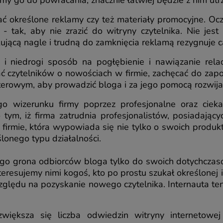
emy go do powracania, znacznie łatwiej będzie z nim ut
 określone reklamy czy też materiały promocyjne. Ocz
 - tak, aby nie zrazić do witryny czytelnika. Nie je
ującą nagle i trudną do zamknięcia reklamą rezygnuje c
i niedrogi sposób na pogłębienie i nawiązanie relac
czytelników o nowościach w firmie, zachęcać do zapoz
erowym, aby prowadzić bloga i za jego pomocą rozwijać
o wizerunku firmy poprzez profesjonalne oraz ciek
ym, iż firma zatrudnia profesjonalistów, posiadając
 firmie, która wypowiada się nie tylko o swoich produk
lonego typu działalności.
o grona odbiorców bloga tylko do swoich dotychczaso
teresujemy nimi kogoś, kto po prostu szukał określonej 
względu na pozyskanie nowego czytelnika. Internauta te
większa się liczba odwiedzin witryny internetowej