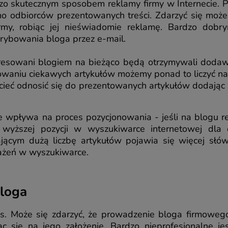
dzo skutecznym sposobem reklamy firmy w Internecie. 
o odbiorców prezentowanych treści. Zdarzyć się może
irmy, robiąc jej nieświadomie reklamę. Bardzo dobr
rybowania bloga przez e-mail.
teresowani blogiem na bieżąco będą otrzymywali doda
ntowaniu ciekawych artykułów możemy ponad to liczyć na
ieć odnosić się do prezentowanych artykułów dodając z
 wpływa na proces pozycjonowania - jeśli na blogu re
 wyższej pozycji w wyszukiwarce internetowej dla
cym dużą liczbę artykułów pojawia się więcej słów, 
ażeń w wyszukiwarce.
loga
s. Może się zdarzyć, że prowadzenie bloga firmowego
 się na jego założenie. Bardzo nieprofesjonalne je