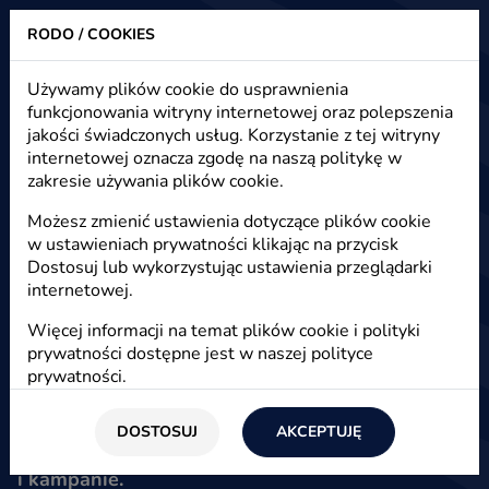
RODO / COOKIES
Heuristic - strony www, sklepy internetowe, e-marketing
Używamy plików cookie do usprawnienia
funkcjonowania witryny internetowej oraz polepszenia
Darmowe zdjęcia w wysokiej
jakości świadczonych usług. Korzystanie z tej witryny
rozdzielczości - gdzie szukać
internetowej oznacza zgodę na naszą politykę w
zakresie używania plików cookie.
Możesz zmienić ustawienia dotyczące plików cookie
Start
/
Blog
/
E-marketing
w ustawieniach prywatności klikając na przycisk
Dostosuj lub wykorzystując ustawienia przeglądarki
internetowej.
16 lutego 2017
Więcej informacji na temat plików cookie i polityki
Darek Malik
prywatności dostępne jest w naszej
polityce
prywatności
.
W internecie dobre zdjęcia to podstawa. Na
szczęście w sieci jest wiele miejsc gdzie możesz
pobrać zdjęcia w wysokiej rozdzielczości
DOSTOSUJ
AKCEPTUJĘ
zupełnie za darmo i wzbogacać nimi swoje posty
i kampanie.