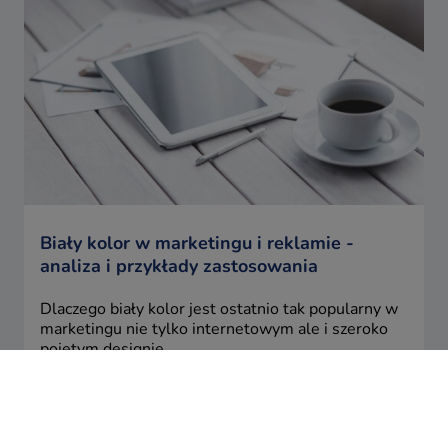
Biały kolor w marketingu i reklamie -
analiza i przykłady zastosowania
Dlaczego biały kolor jest ostatnio tak popularny w
marketingu nie tylko internetowym ale i szeroko
pojętym designie.