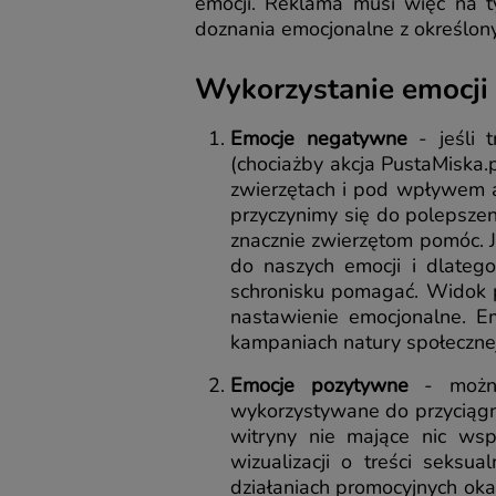
emocji. Reklama musi więc na t
doznania emocjonalne z określo
Wykorzystanie emocji
Emocje negatywne
- jeśli 
(chociażby akcja PustaMiska.
zwierzętach i pod wpływem at
przyczynimy się do polepszeni
znacznie zwierzętom pomóc. J
do naszych emocji i dlateg
schronisku pomagać. Widok 
nastawienie emocjonalne. 
kampaniach natury społeczne
Emocje pozytywne
- można
wykorzystywane do przyciągnię
witryny nie mające nic wsp
wizualizacji o treści seksu
działaniach promocyjnych okaz