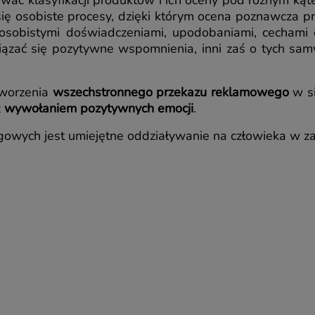
wać klasyfikacji produktów i ich oceny pod różnym ką
się osobiste procesy, dzięki którym ocena poznawcza
 osobistymi doświadczeniami, upodobaniami, cechami 
ać się pozytywne wspomnienia, inni zaś o tych samyc
worzenia
wszechstronnego przekazu reklamowego
w si
z
wywołaniem pozytywnych emocji
.
owych jest umiejętne oddziaływanie na człowieka w zakr