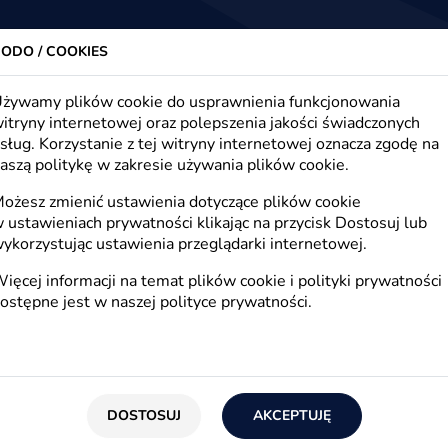
trony www, sklepy internetowe, e-marketing
Firma
Oferta
Realizacje
Blog
Kont
ODO / COOKIES
żywamy plików cookie do usprawnienia funkcjonowania
itryny internetowej oraz polepszenia jakości świadczonych
sług. Korzystanie z tej witryny internetowej oznacza zgodę na
mowanie decyzji zakupow
aszą politykę w zakresie używania plików cookie.
ożesz zmienić ustawienia dotyczące plików cookie
 ustawieniach prywatności klikając na przycisk Dostosuj lub
ykorzystując ustawienia przeglądarki internetowej.
ięcej informacji na temat plików cookie i polityki prywatności
ostępne jest w naszej
polityce prywatności
.
osób wpływają na decyzje zakupowe e-konsumen
 więcej. Gdzie istnieje etyczna granica wykor
DOSTOSUJ
AKCEPTUJĘ