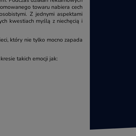
tem. Podczas działań reklamowych
 promowanego towaru nabiera cech
osobistymi. Z jednymi aspektami
h kwestiach myślą z niechęcią i
eci, który nie tylko mocno zapada
esie takich emocji jak: