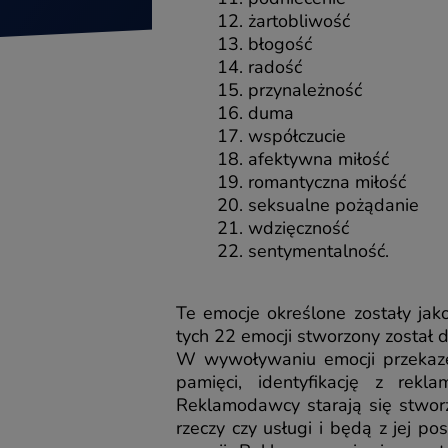
żartobliwość
błogość
radość
przynależność
duma
współczucie
afektywna miłość
romantyczna miłość
seksualne pożądanie
wdzięczność
sentymentalność.
Te emocje określone zostały ja
tych 22 emocji stworzony został
W wywoływaniu emocji przekaze
pamięci, identyfikację z re
Reklamodawcy starają się stworz
rzeczy czy usługi i będą z jej p