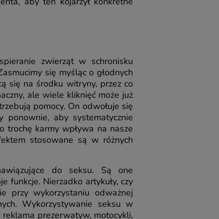
nta, aby ten kojarzył konkretne
spieranie zwierząt w schronisku
 Zasmucimy się myśląc o głodnych
 się na środku witryny, przez co
aczny, ale wiele kliknięć może już
otrzebują pomocy. On odwołuje się
y ponownie, aby systematycznie
 o trochę karmy wpływa na nasze
efektem stosowane są w różnych
awiązujące do seksu. Są one
 funkcje. Nierzadko artykuły, czy
ie przy wykorzystaniu odważnej
yjnych. Wykorzystywanie seksu w
o reklama prezerwatyw, motocykli,