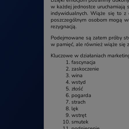
Dzięki emocjom potrafimy dokony
w każdej jednostce uruchamiają 
indywidualnych. Wiąże się to z
poszczególnym osobom mogą wiąz
rezygnacją.
Podejmowane są zatem próby st
w pamięć, ale również wiąże się 
Kluczowe w działaniach marketing
fascynacja
zaskoczenie
wina
wstyd
złość
pogarda
strach
lęk
wstręt
smutek
podniecenie