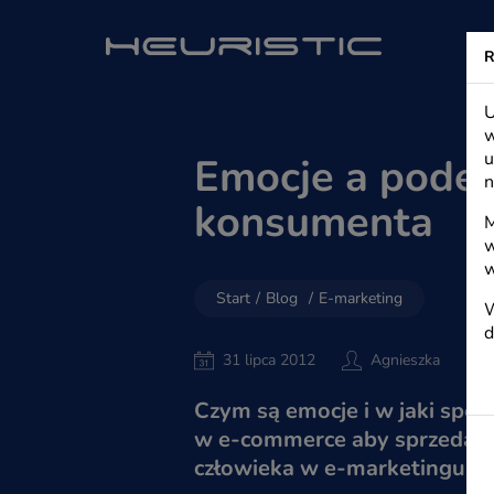
Heuristic - s
R
U
w
u
Emocje a podej
n
konsumenta
M
w
w
Start
/
Blog
/
E-marketing
W
d
31 lipca 2012
Agnieszka
Czym są emocje i w jaki sp
w e-commerce aby sprzedawać
człowieka w e-marketingu.