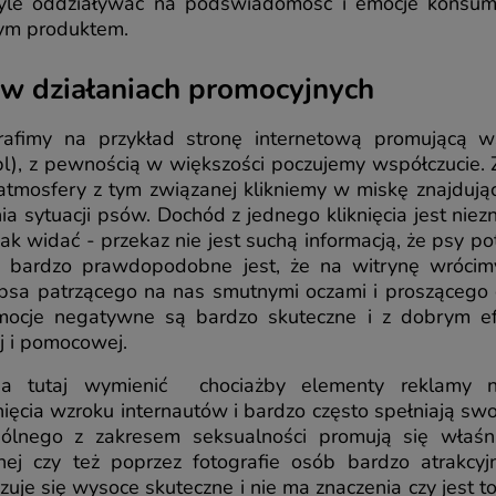
yle oddziaływać na podświadomość i emocje konsume
nym produktem.
 w działaniach promocyjnych
trafimy na przykład stronę internetową promującą w
pl), z pewnością w większości poczujemy współczucie.
mosfery z tym związanej klikniemy w miskę znajdującą
a sytuacji psów. Dochód z jednego kliknięcia jest niezn
ak widać - przekaz nie jest suchą informacją, że psy p
o bardzo prawdopodobne jest, że na witrynę wrócim
psa patrzącego na nas smutnymi oczami i proszącego
Emocje negatywne są bardzo skuteczne i z dobrym 
j i pomocowej.
 tutaj wymienić chociażby elementy reklamy n
cia wzroku internautów i bardzo często spełniają swoje
ólnego z zakresem seksualności promują się właśn
alnej czy też poprzez fotografie osób bardzo atrakc
uje się wysoce skuteczne i nie ma znaczenia czy jest t