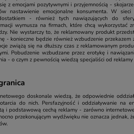
 się z emocjami pozytywnymi i przyjemnością - skojar
ów nastawienie emocjonalne konsumenta. W sieci 
statkiem - również tych nawiązujących do sfery
macji wymusza na firmach, które chcą wykorzystać zn
zy. Nie wystarczy to, że reklamowany produkt przedst
nę - konieczne będzie również wzbudzenie przekazem za
je zwiążą się na dłuższy czas z reklamowanym produk
nymi. Pobudzenie wzbudzane przez erotykę i nawiązan
ia - o czym z pewnością wiedzą specjaliści od reklamy 
 granica
ternetowego doskonale wiedzą, że odpowiednie oddz
tarcia do nich. Persfazyjność i oddziaływanie na e
tą i podstawową cechą reklamy - zarówno internetowej, 
 mocno przekonującym wydźwięku nie oznacza jednak, ż
ów.