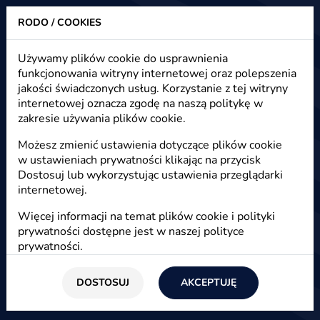
RODO / COOKIES
Heuristic - strony www, sklepy internetowe, e-marketing
Używamy plików cookie do usprawnienia
funkcjonowania witryny internetowej oraz polepszenia
Emocjonalna sprzedaż na
jakości świadczonych usług. Korzystanie z tej witryny
przykładzie sklepu z dekoracjami i
internetowej oznacza zgodę na naszą politykę w
zakresie używania plików cookie.
prezentami
Możesz zmienić ustawienia dotyczące plików cookie
w ustawieniach prywatności klikając na przycisk
Dostosuj lub wykorzystując ustawienia przeglądarki
Start
/
Blog
/
E-marketing
internetowej.
03 listopada 2016
Więcej informacji na temat plików cookie i polityki
prywatności dostępne jest w naszej
polityce
Jak sprzedawać emocjonalnie na przykładzie
prywatności
.
sklepu internetowego z ręcznie robionymi
dekoracjami i prezentami.
DOSTOSUJ
AKCEPTUJĘ