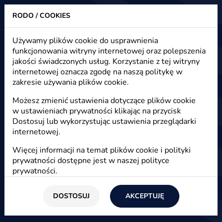
RODO / COOKIES
Heuristic - strony www, sklepy internetowe, e-marketing
Używamy plików cookie do usprawnienia
funkcjonowania witryny internetowej oraz polepszenia
Narzędzia e-PR - nowoczesny
jakości świadczonych usług. Korzystanie z tej witryny
Public Relations
internetowej oznacza zgodę na naszą politykę w
zakresie używania plików cookie.
Możesz zmienić ustawienia dotyczące plików cookie
Start
/
Blog
/
E-marketing
w ustawieniach prywatności klikając na przycisk
Dostosuj lub wykorzystując ustawienia przeglądarki
internetowej.
26 maja 2012
Więcej informacji na temat plików cookie i polityki
Agnieszka
prywatności dostępne jest w naszej
polityce
prywatności
.
e-PR to zestaw narzędzie to komunikacji
marketingowej w internecie. Trudno wyobrazić
sobie dzisiejszy marketing bez e-Public
DOSTOSUJ
AKCEPTUJĘ
Relations.