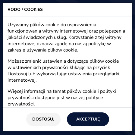
RODO / COOKIES
Heuristic - strony www, sklepy internetowe, e-marketing
Używamy plików cookie do usprawnienia
funkcjonowania witryny internetowej oraz polepszenia
Jak uniknąć wirusa na Facebooku
jakości świadczonych usług. Korzystanie z tej witryny
internetowej oznacza zgodę na naszą politykę w
zakresie używania plików cookie.
Start
/
Blog
/
E-społeczności
Możesz zmienić ustawienia dotyczące plików cookie
w ustawieniach prywatności klikając na przycisk
13 września 2012
Dostosuj lub wykorzystując ustawienia przeglądarki
internetowej.
Agnieszka
Więcej informacji na temat plików cookie i polityki
Facebook dostarcza informacji, rozrywki,
prywatności dostępne jest w naszej
polityce
aplikacji oraz .. wirusy. Jak bronić swój profil i
prywatności
.
komputer przed wirusami i czy są one
zagrożeniem.
DOSTOSUJ
AKCEPTUJĘ