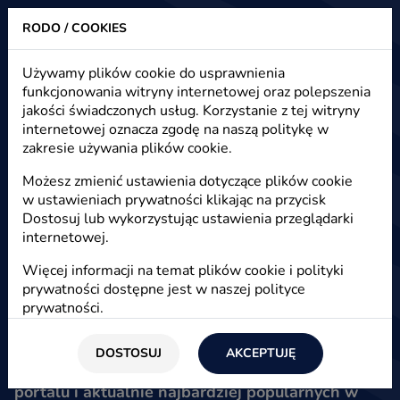
RODO / COOKIES
Heuristic - strony www, sklepy internetowe, e-marketing
Używamy plików cookie do usprawnienia
funkcjonowania witryny internetowej oraz polepszenia
Portale społecznościowe - od
jakości świadczonych usług. Korzystanie z tej witryny
pierwszego do największego
internetowej oznacza zgodę na naszą politykę w
zakresie używania plików cookie.
Możesz zmienić ustawienia dotyczące plików cookie
Start
/
Blog
/
E-społeczności
w ustawieniach prywatności klikając na przycisk
Dostosuj lub wykorzystując ustawienia przeglądarki
internetowej.
10 maja 2012
Więcej informacji na temat plików cookie i polityki
Agnieszka
prywatności dostępne jest w naszej
polityce
prywatności
.
Portale społecznościowe to fenomen bez
którego nie potrafimy wyobrazić sobie
dzisiejszego internetu, a może nawet życia w
DOSTOSUJ
AKCEPTUJĘ
realu. Zebraliśmy informacje o pierwszym
portalu i aktualnie najbardziej popularnych w