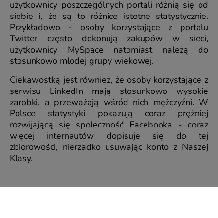
użytkownicy poszczególnych portali różnią się od
siebie i, że są to różnice istotne statystycznie.
Przykładowo - osoby korzystające z portalu
Twitter często dokonują zakupów w sieci,
użytkownicy MySpace natomiast należą do
stosunkowo młodej grupy wiekowej.
Ciekawostką jest również, że osoby korzystające z
serwisu LinkedIn mają stosunkowo wysokie
zarobki, a przeważają wśród nich mężczyźni. W
Polsce statystyki pokazują coraz prężniej
rozwijającą się społeczność Facebooka - coraz
więcej internautów dopisuje się do tej
zbiorowości, nierzadko usuwając konto z Naszej
Klasy.