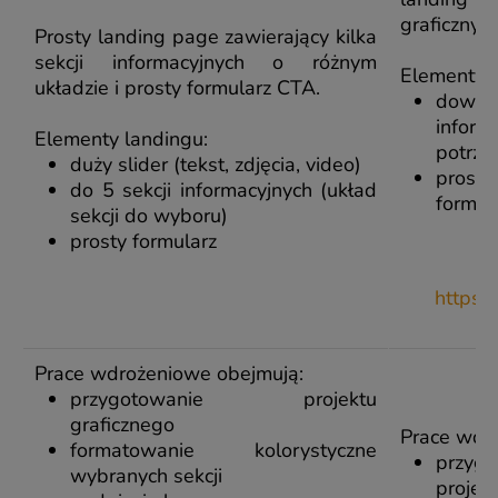
graficznym
Prosty landing page zawierający kilka
sekcji informacyjnych o różnym
Elementy l
układzie i prosty formularz CTA.
dowo
info
Elementy landingu:
potrze
duży slider (tekst, zdjęcia, video)
pros
do 5 sekcji informacyjnych (układ
formul
sekcji do wyboru)
prosty formularz
https:/
ht
Prace wdrożeniowe obejmują:
przygotowanie projektu
graficznego
Prace wdr
formatowanie kolorystyczne
przyg
wybranych sekcji
projek