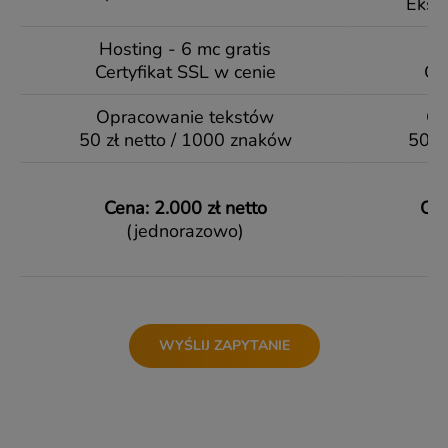
Eksp
Hosting - 6 mc gratis
Ho
Certyfikat SSL w cenie
Ce
Opracowanie tekstów
Op
50 zł netto / 1000 znaków
50 z
Cena: 2.000 zł netto
Cen
(jednorazowo)
WYŚLIJ ZAPYTANIE