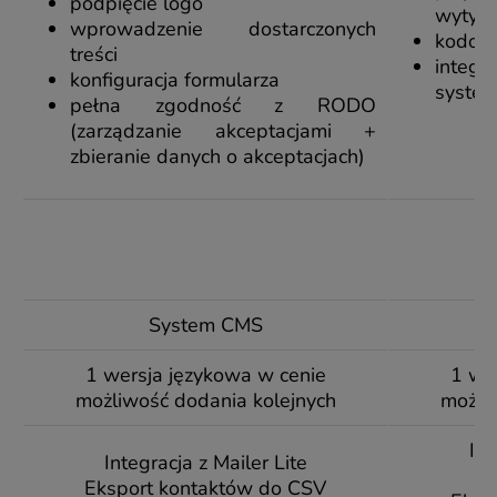
podpięcie logo
wytycz
wprowadzenie dostarczonych
kodow
treści
integ
konfiguracja formularza
syste
pełna zgodność z RODO
(zarządzanie akceptacjami +
zbieranie danych o akceptacjach)
Mo
m
(p
System CMS
1 wersja językowa w cenie
1 we
możliwość dodania kolejnych
możli
Int
Integracja z Mailer Lite
Eksport kontaktów do CSV