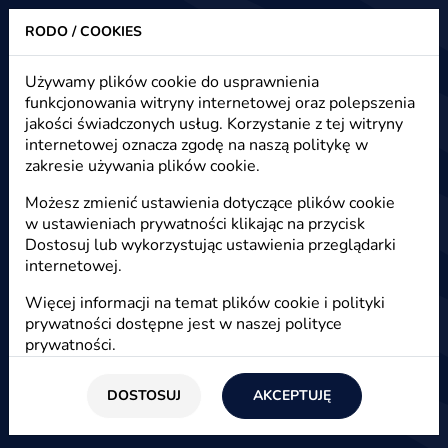
RODO / COOKIES
Heuristic - strony www, sklepy internetowe, e-marketing
Używamy plików cookie do usprawnienia
funkcjonowania witryny internetowej oraz polepszenia
Ile kosztuje strona firmowa,
jakości świadczonych usług. Korzystanie z tej witryny
landing page, one pager?
internetowej oznacza zgodę na naszą politykę w
zakresie używania plików cookie.
Możesz zmienić ustawienia dotyczące plików cookie
Start
Firma
FAQ
w ustawieniach prywatności klikając na przycisk
Dostosuj lub wykorzystując ustawienia przeglądarki
internetowej.
Jaka jest cena strony firmowej, landing page, one
Więcej informacji na temat plików cookie i polityki
pager. Cena nowoczesnej, responsywnej strony
prywatności dostępne jest w naszej
polityce
RWD.
prywatności
.
DOSTOSUJ
AKCEPTUJĘ