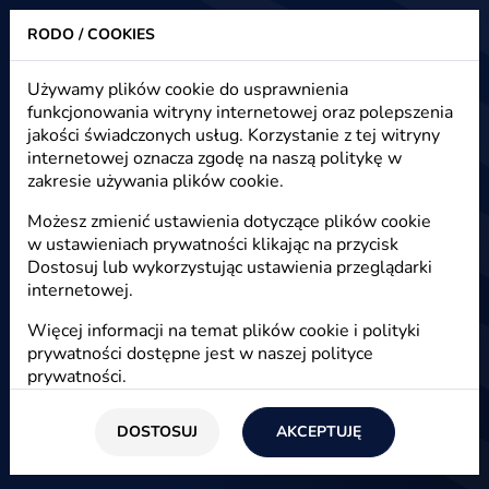
RODO / COOKIES
Heuristic - strony www, sklepy internetowe, e-marketing
Używamy plików cookie do usprawnienia
funkcjonowania witryny internetowej oraz polepszenia
Frontend Developer
jakości świadczonych usług. Korzystanie z tej witryny
internetowej oznacza zgodę na naszą politykę w
zakresie używania plików cookie.
Start
/
Firma
/
Praca
Możesz zmienić ustawienia dotyczące plików cookie
w ustawieniach prywatności klikając na przycisk
06 listopada 2016
Dostosuj lub wykorzystując ustawienia przeglądarki
internetowej.
Wolne stanowisko w dziale wdrożeniowym dla
Frontend Developera.
Więcej informacji na temat plików cookie i polityki
prywatności dostępne jest w naszej
polityce
prywatności
.
DOSTOSUJ
AKCEPTUJĘ