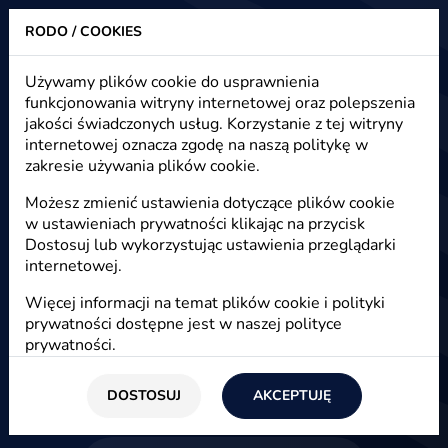
RODO / COOKIES
Heuristic - strony www, sklepy internetowe, e-marketing
Używamy plików cookie do usprawnienia
funkcjonowania witryny internetowej oraz polepszenia
Błąd 404 - strona gdzieś się
jakości świadczonych usług. Korzystanie z tej witryny
zapodziała
internetowej oznacza zgodę na naszą politykę w
zakresie używania plików cookie.
Spróbuj tych linków ...
Możesz zmienić ustawienia dotyczące plików cookie
w ustawieniach prywatności klikając na przycisk
Dostosuj lub wykorzystując ustawienia przeglądarki
internetowej.
Strona główna
Więcej informacji na temat plików cookie i polityki
prywatności dostępne jest w naszej
polityce
prywatności
.
Strony www
DOSTOSUJ
AKCEPTUJĘ