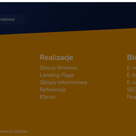
ernetowe
Realizacje
Bl
Strony firmowe
E-m
Landing Page
E-b
Sklepy internetowe
E-
Referencje
SE
w
Klienci
Rea
wienia cookies