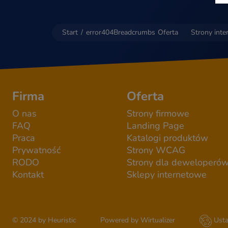
Start
/
error404Breadcrumbs
Oferta
Strony int
Firma
Oferta
O nas
Strony firmowe
FAQ
Landing Page
Praca
Katalogi produktów
Prywatność
Strony WCAG
RODO
Strony dla deweloperó
Kontakt
Sklepy internetowe
© 2024 by Heuristic
Powered by Wirtualizer
Usta