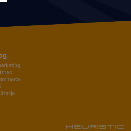
og
arketing
iznes
commerce
O
lizacje