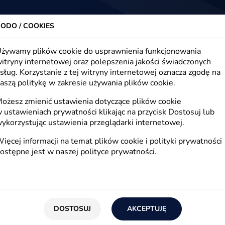
trony www, sklepy internetowe, e-marketing
Firma
Oferta
Realizacje
Blog
Kont
ODO / COOKIES
żywamy plików cookie do usprawnienia funkcjonowania
itryny internetowej oraz polepszenia jakości świadczonych
sług. Korzystanie z tej witryny internetowej oznacza zgodę na
dzieś się zapodziała
aszą politykę w zakresie używania plików cookie.
ożesz zmienić ustawienia dotyczące plików cookie
 ustawieniach prywatności klikając na przycisk Dostosuj lub
ykorzystując ustawienia przeglądarki internetowej.
ięcej informacji na temat plików cookie i polityki prywatności
ostępne jest w naszej
polityce prywatności
.
rony www
Sklepy internetowe
as
Blog
DOSTOSUJ
AKCEPTUJĘ