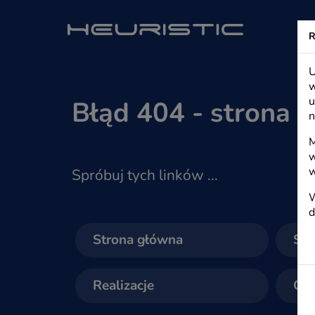
Heuristic - s
R
U
w
u
Błąd 404 - strona g
n
M
w
w
Spróbuj tych linków ...
W
d
Strona główna
St
Realizacje
O n