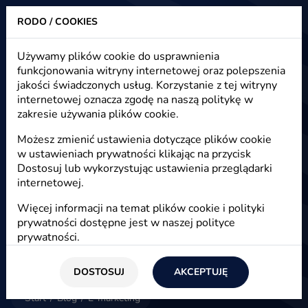
RODO / COOKIES
Heuristic - strony www, sklepy internetowe, e-marketing
Używamy plików cookie do usprawnienia
funkcjonowania witryny internetowej oraz polepszenia
E-marketing - artykuły, nowości,
jakości świadczonych usług. Korzystanie z tej witryny
blog
internetowej oznacza zgodę na naszą politykę w
zakresie używania plików cookie.
Możesz zmienić ustawienia dotyczące plików cookie
w ustawieniach prywatności klikając na przycisk
E-marketing
Dostosuj lub wykorzystując ustawienia przeglądarki
internetowej.
Więcej informacji na temat plików cookie i polityki
prywatności dostępne jest w naszej
polityce
prywatności
.
DOSTOSUJ
AKCEPTUJĘ
Start
/
Blog
/
E-marketing