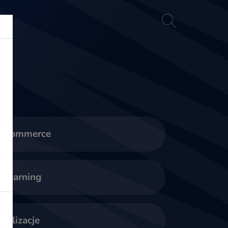
akt
E-commerce
-learning
ealizacje