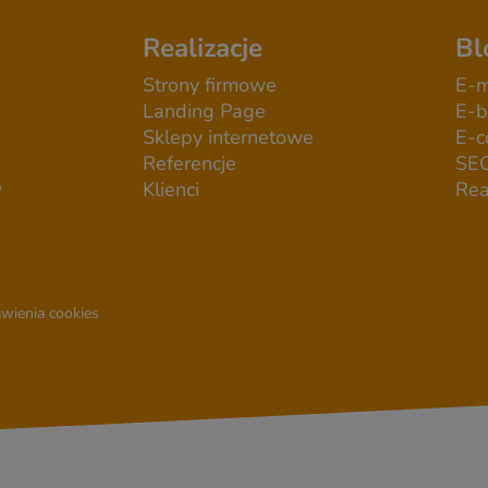
Realizacje
Bl
Strony firmowe
E-m
Landing Page
E-b
Sklepy internetowe
E-
Referencje
SE
w
Klienci
Rea
wienia cookies