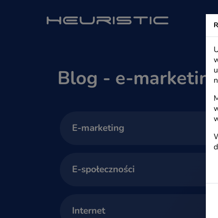
Heuristic - s
R
U
w
u
Blog - e-marketin
n
M
w
w
E-marketing
W
d
E-społeczności
Internet