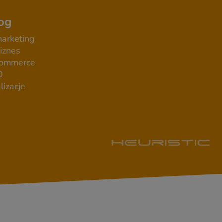
og
arketing
iznes
commerce
O
lizacje