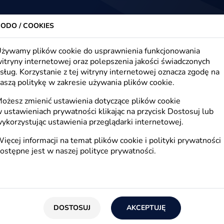
trony www, sklepy internetowe, e-marketing
Firma
Oferta
Realizacje
Blog
Kont
ODO / COOKIES
żywamy plików cookie do usprawnienia funkcjonowania
itryny internetowej oraz polepszenia jakości świadczonych
sług. Korzystanie z tej witryny internetowej oznacza zgodę na
g, e-commerce, e-biznes
aszą politykę w zakresie używania plików cookie.
ożesz zmienić ustawienia dotyczące plików cookie
 ustawieniach prywatności klikając na przycisk Dostosuj lub
ykorzystując ustawienia przeglądarki internetowej.
E-biznes
ięcej informacji na temat plików cookie i polityki prywatności
ostępne jest w naszej
polityce prywatności
.
E-technologie
E
DOSTOSUJ
AKCEPTUJĘ
SEO
R