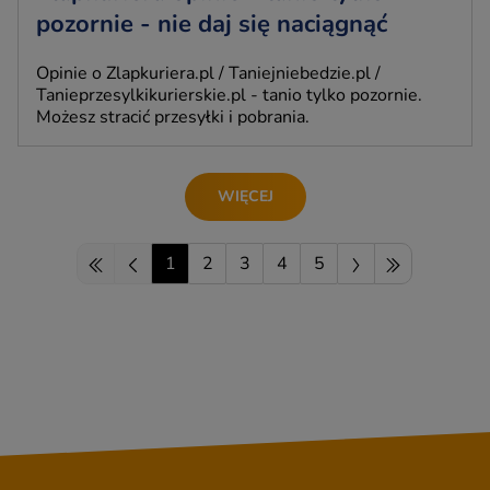
pozornie - nie daj się naciągnąć
Opinie o Zlapkuriera.pl / Taniejniebedzie.pl /
Tanieprzesylkikurierskie.pl - tanio tylko pozornie.
Możesz stracić przesyłki i pobrania.
WIĘCEJ
1
2
3
4
5