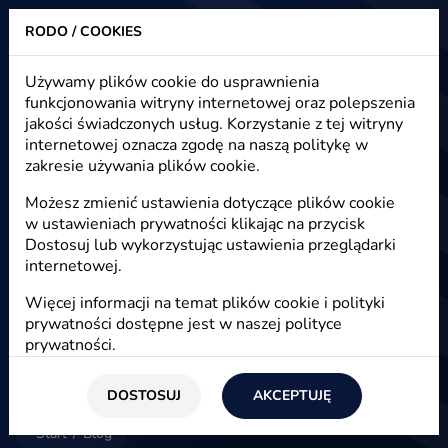
RODO / COOKIES
Heuristic - strony www, sklepy internetowe, e-marketing
Używamy plików cookie do usprawnienia
funkcjonowania witryny internetowej oraz polepszenia
Blog - e-marketing, e-commerce,
jakości świadczonych usług. Korzystanie z tej witryny
e-biznes
internetowej oznacza zgodę na naszą politykę w
zakresie używania plików cookie.
Możesz zmienić ustawienia dotyczące plików cookie
w ustawieniach prywatności klikając na przycisk
E-marketing
Dostosuj lub wykorzystując ustawienia przeglądarki
internetowej.
Więcej informacji na temat plików cookie i polityki
prywatności dostępne jest w naszej
polityce
prywatności
.
DOSTOSUJ
AKCEPTUJĘ
Start
/
Blog