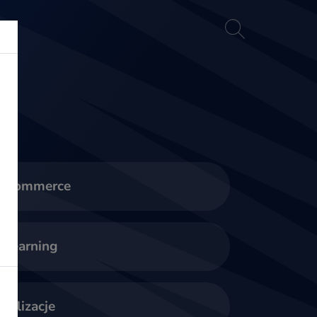
akt
E-commerce
-learning
ealizacje