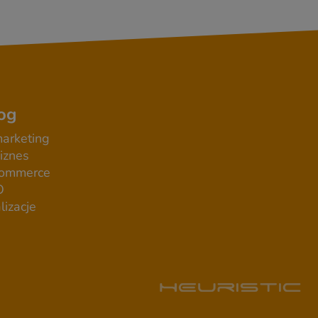
og
arketing
iznes
commerce
O
lizacje