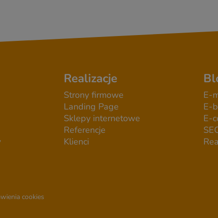
Realizacje
Bl
Strony firmowe
E-m
Landing Page
E-b
Sklepy internetowe
E-
Referencje
SE
w
Klienci
Rea
wienia cookies