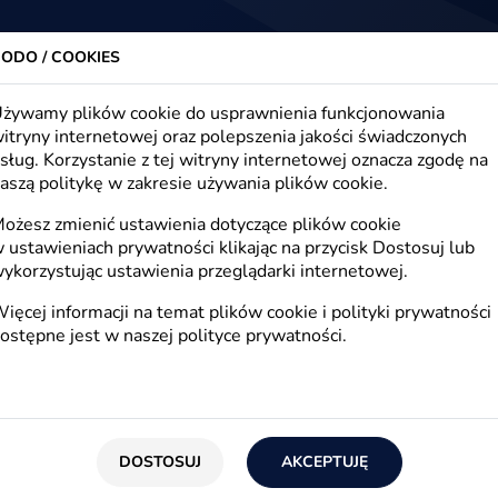
trony www, sklepy internetowe, e-marketing
Firma
Oferta
Realizacje
Blog
Kont
ODO / COOKIES
żywamy plików cookie do usprawnienia funkcjonowania
itryny internetowej oraz polepszenia jakości świadczonych
sług. Korzystanie z tej witryny internetowej oznacza zgodę na
g, e-commerce, e-biznes
aszą politykę w zakresie używania plików cookie.
ożesz zmienić ustawienia dotyczące plików cookie
 ustawieniach prywatności klikając na przycisk Dostosuj lub
ykorzystując ustawienia przeglądarki internetowej.
E-biznes
ięcej informacji na temat plików cookie i polityki prywatności
ostępne jest w naszej
polityce prywatności
.
E-technologie
E
DOSTOSUJ
AKCEPTUJĘ
SEO
R