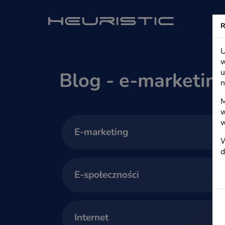
Heuristic - s
R
U
w
u
Blog - e-marketin
n
M
w
w
E-marketing
W
d
E-społeczności
Internet