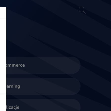
akt
E-commerce
-learning
ealizacje