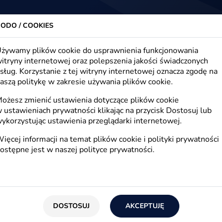
trony www, sklepy internetowe, e-marketing
Firma
Oferta
Realizacje
Blog
Kont
ODO / COOKIES
żywamy plików cookie do usprawnienia funkcjonowania
itryny internetowej oraz polepszenia jakości świadczonych
sług. Korzystanie z tej witryny internetowej oznacza zgodę na
g, e-commerce, e-biznes
aszą politykę w zakresie używania plików cookie.
ożesz zmienić ustawienia dotyczące plików cookie
 ustawieniach prywatności klikając na przycisk Dostosuj lub
ykorzystując ustawienia przeglądarki internetowej.
E-biznes
ięcej informacji na temat plików cookie i polityki prywatności
ostępne jest w naszej
polityce prywatności
.
E-technologie
E
DOSTOSUJ
AKCEPTUJĘ
SEO
R