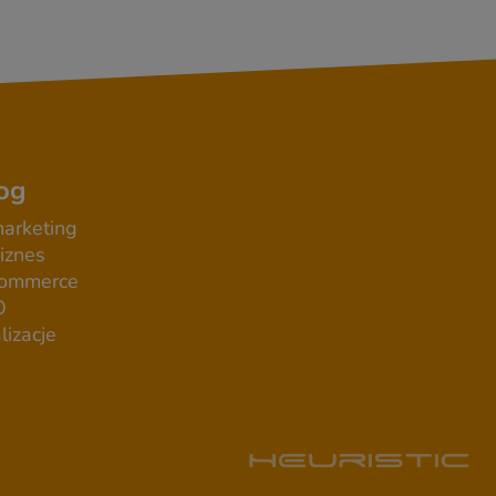
og
arketing
iznes
commerce
O
lizacje