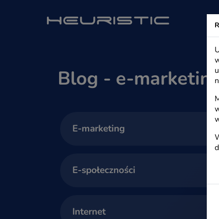
Heuristic - s
R
U
w
u
Blog - e-marketin
n
M
w
w
E-marketing
W
d
E-społeczności
Internet