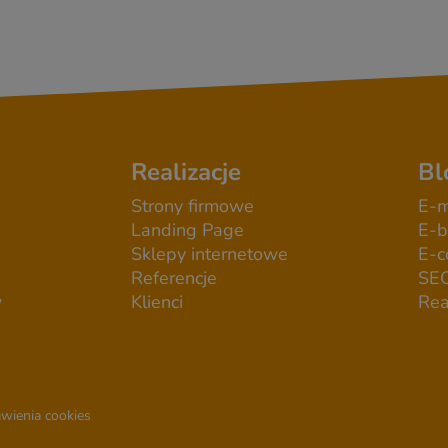
Realizacje
Bl
Strony firmowe
E-m
Landing Page
E-b
Sklepy internetowe
E-
Referencje
SE
w
Klienci
Rea
wienia cookies