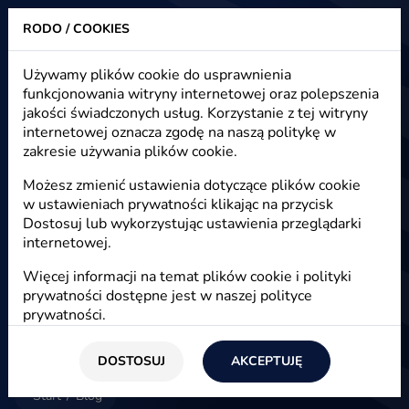
RODO / COOKIES
Heuristic - strony www, sklepy internetowe, e-marketing
Używamy plików cookie do usprawnienia
funkcjonowania witryny internetowej oraz polepszenia
Blog - e-marketing, e-commerce,
jakości świadczonych usług. Korzystanie z tej witryny
e-biznes
internetowej oznacza zgodę na naszą politykę w
zakresie używania plików cookie.
Możesz zmienić ustawienia dotyczące plików cookie
w ustawieniach prywatności klikając na przycisk
E-marketing
Dostosuj lub wykorzystując ustawienia przeglądarki
internetowej.
Więcej informacji na temat plików cookie i polityki
prywatności dostępne jest w naszej
polityce
prywatności
.
DOSTOSUJ
AKCEPTUJĘ
Start
/
Blog