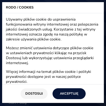
RODO / COOKIES
Heuristic - strony www, sklepy internetowe, e-marketing
Używamy plików cookie do usprawnienia
funkcjonowania witryny internetowej oraz polepszenia
Blog - e-marketing, e-commerce,
jakości świadczonych usług. Korzystanie z tej witryny
e-biznes
internetowej oznacza zgodę na naszą politykę w
zakresie używania plików cookie.
Możesz zmienić ustawienia dotyczące plików cookie
w ustawieniach prywatności klikając na przycisk
E-marketing
Dostosuj lub wykorzystując ustawienia przeglądarki
internetowej.
Więcej informacji na temat plików cookie i polityki
prywatności dostępne jest w naszej
polityce
prywatności
.
DOSTOSUJ
AKCEPTUJĘ
Start
/
Blog