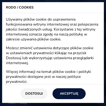
RODO / COOKIES
Heuristic - strony www, sklepy internetowe, e-marketing
Używamy plików cookie do usprawnienia
funkcjonowania witryny internetowej oraz polepszenia
Blog - e-marketing, e-commerce,
jakości świadczonych usług. Korzystanie z tej witryny
e-biznes
internetowej oznacza zgodę na naszą politykę w
zakresie używania plików cookie.
Możesz zmienić ustawienia dotyczące plików cookie
w ustawieniach prywatności klikając na przycisk
E-marketing
Dostosuj lub wykorzystując ustawienia przeglądarki
internetowej.
Więcej informacji na temat plików cookie i polityki
prywatności dostępne jest w naszej
polityce
prywatności
.
DOSTOSUJ
AKCEPTUJĘ
Start
/
Blog