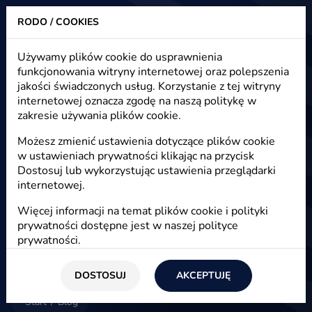
RODO / COOKIES
Heuristic - strony www, sklepy internetowe, e-marketing
Używamy plików cookie do usprawnienia
funkcjonowania witryny internetowej oraz polepszenia
Blog - e-marketing, e-commerce,
jakości świadczonych usług. Korzystanie z tej witryny
e-biznes
internetowej oznacza zgodę na naszą politykę w
zakresie używania plików cookie.
Możesz zmienić ustawienia dotyczące plików cookie
w ustawieniach prywatności klikając na przycisk
E-marketing
Dostosuj lub wykorzystując ustawienia przeglądarki
internetowej.
Więcej informacji na temat plików cookie i polityki
prywatności dostępne jest w naszej
polityce
prywatności
.
DOSTOSUJ
AKCEPTUJĘ
Start
/
Blog