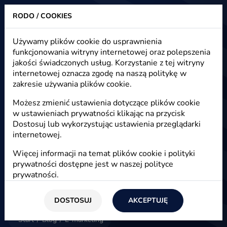
RODO / COOKIES
Heuristic - strony www, sklepy internetowe, e-marketing
Używamy plików cookie do usprawnienia
funkcjonowania witryny internetowej oraz polepszenia
E-marketing - artykuły, nowości,
jakości świadczonych usług. Korzystanie z tej witryny
blog
internetowej oznacza zgodę na naszą politykę w
zakresie używania plików cookie.
Możesz zmienić ustawienia dotyczące plików cookie
w ustawieniach prywatności klikając na przycisk
E-marketing
Dostosuj lub wykorzystując ustawienia przeglądarki
internetowej.
Więcej informacji na temat plików cookie i polityki
prywatności dostępne jest w naszej
polityce
prywatności
.
DOSTOSUJ
AKCEPTUJĘ
Start
/
Blog
/
E-marketing