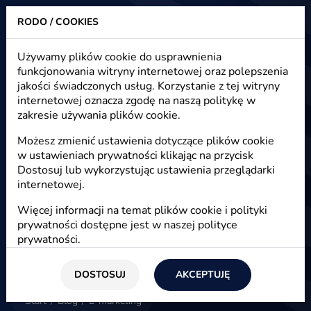
RODO / COOKIES
Heuristic - strony www, sklepy internetowe, e-marketing
Używamy plików cookie do usprawnienia
funkcjonowania witryny internetowej oraz polepszenia
E-marketing - artykuły, nowości,
jakości świadczonych usług. Korzystanie z tej witryny
blog
internetowej oznacza zgodę na naszą politykę w
zakresie używania plików cookie.
Możesz zmienić ustawienia dotyczące plików cookie
w ustawieniach prywatności klikając na przycisk
E-marketing
Dostosuj lub wykorzystując ustawienia przeglądarki
internetowej.
Więcej informacji na temat plików cookie i polityki
prywatności dostępne jest w naszej
polityce
prywatności
.
DOSTOSUJ
AKCEPTUJĘ
Start
/
Blog
/
E-marketing