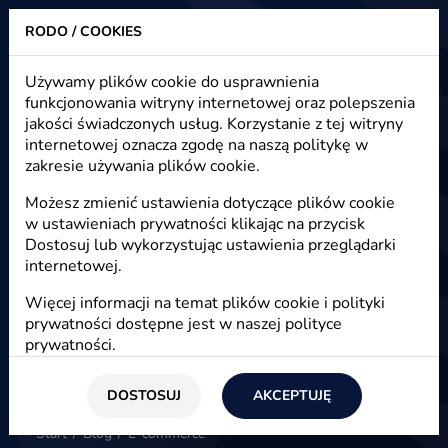
RODO / COOKIES
Heuristic - strony www, sklepy internetowe, e-marketing
Używamy plików cookie do usprawnienia
funkcjonowania witryny internetowej oraz polepszenia
E-commerce - artykuły, nowości,
jakości świadczonych usług. Korzystanie z tej witryny
blog
internetowej oznacza zgodę na naszą politykę w
zakresie używania plików cookie.
Możesz zmienić ustawienia dotyczące plików cookie
w ustawieniach prywatności klikając na przycisk
E-commerce
Dostosuj lub wykorzystując ustawienia przeglądarki
internetowej.
Więcej informacji na temat plików cookie i polityki
prywatności dostępne jest w naszej
polityce
prywatności
.
DOSTOSUJ
AKCEPTUJĘ
Start
/
Blog
/
E-commerce