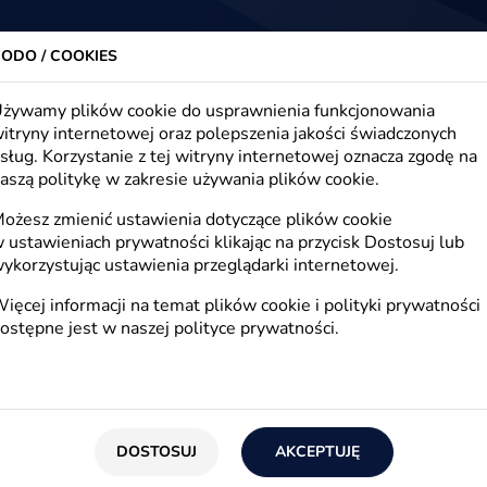
trony www, sklepy internetowe, e-marketing
Firma
Oferta
Realizacje
Blog
Kont
ODO / COOKIES
żywamy plików cookie do usprawnienia funkcjonowania
itryny internetowej oraz polepszenia jakości świadczonych
sług. Korzystanie z tej witryny internetowej oznacza zgodę na
, nowości, blog
aszą politykę w zakresie używania plików cookie.
ożesz zmienić ustawienia dotyczące plików cookie
 ustawieniach prywatności klikając na przycisk Dostosuj lub
ykorzystując ustawienia przeglądarki internetowej.
E-biznes
ięcej informacji na temat plików cookie i polityki prywatności
ostępne jest w naszej
polityce prywatności
.
E-technologie
E
DOSTOSUJ
AKCEPTUJĘ
SEO
R