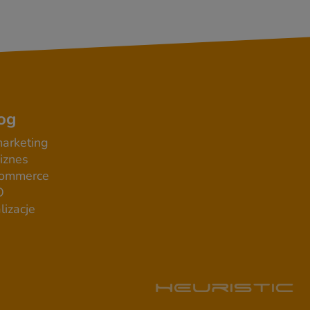
og
arketing
iznes
commerce
O
lizacje