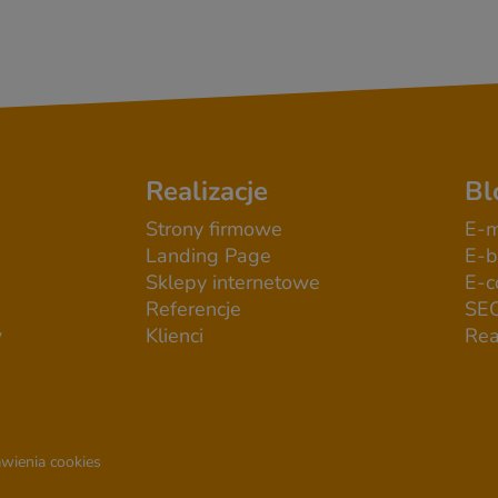
Realizacje
Bl
Strony firmowe
E-m
Landing Page
E-b
Sklepy internetowe
E-
Referencje
SE
w
Klienci
Rea
wienia cookies