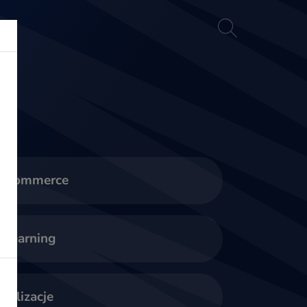
akt
E-commerce
-learning
ealizacje