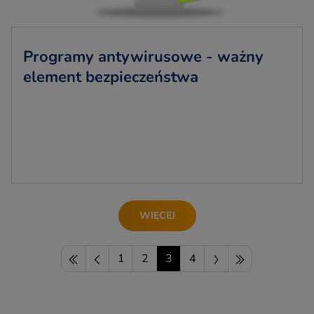
Programy antywirusowe - ważny
element bezpieczeństwa
WIĘCEJ
1
2
3
4