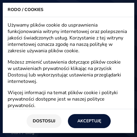
RODO / COOKIES
Heuristic - strony www, sklepy internetowe, e-marketing
Używamy plików cookie do usprawnienia
funkcjonowania witryny internetowej oraz polepszenia
Blog - e-marketing, e-commerce,
jakości świadczonych usług. Korzystanie z tej witryny
e-biznes
internetowej oznacza zgodę na naszą politykę w
zakresie używania plików cookie.
Możesz zmienić ustawienia dotyczące plików cookie
w ustawieniach prywatności klikając na przycisk
E-marketing
Dostosuj lub wykorzystując ustawienia przeglądarki
internetowej.
Więcej informacji na temat plików cookie i polityki
prywatności dostępne jest w naszej
polityce
prywatności
.
DOSTOSUJ
AKCEPTUJĘ
Start
/
Blog