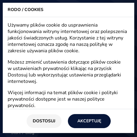
RODO / COOKIES
Heuristic - strony www, sklepy internetowe, e-marketing
Używamy plików cookie do usprawnienia
funkcjonowania witryny internetowej oraz polepszenia
Blog - e-marketing, e-commerce,
jakości świadczonych usług. Korzystanie z tej witryny
e-biznes
internetowej oznacza zgodę na naszą politykę w
zakresie używania plików cookie.
Możesz zmienić ustawienia dotyczące plików cookie
w ustawieniach prywatności klikając na przycisk
E-marketing
Dostosuj lub wykorzystując ustawienia przeglądarki
internetowej.
Więcej informacji na temat plików cookie i polityki
prywatności dostępne jest w naszej
polityce
prywatności
.
DOSTOSUJ
AKCEPTUJĘ
Start
/
Blog