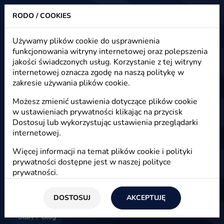
RODO / COOKIES
Heuristic - strony www, sklepy internetowe, e-marketing
Używamy plików cookie do usprawnienia
funkcjonowania witryny internetowej oraz polepszenia
Blog - e-marketing, e-commerce,
jakości świadczonych usług. Korzystanie z tej witryny
e-biznes
internetowej oznacza zgodę na naszą politykę w
zakresie używania plików cookie.
Możesz zmienić ustawienia dotyczące plików cookie
w ustawieniach prywatności klikając na przycisk
E-marketing
Dostosuj lub wykorzystując ustawienia przeglądarki
internetowej.
Więcej informacji na temat plików cookie i polityki
prywatności dostępne jest w naszej
polityce
prywatności
.
DOSTOSUJ
AKCEPTUJĘ
Start
/
Blog