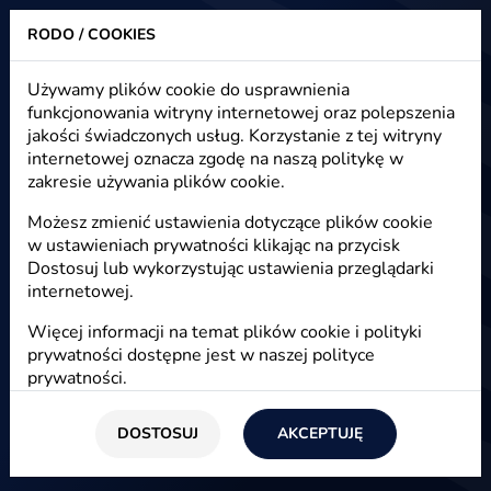
RODO / COOKIES
Heuristic - strony www, sklepy internetowe, e-marketing
Używamy plików cookie do usprawnienia
funkcjonowania witryny internetowej oraz polepszenia
Internet - artykuły, nowości, blog
jakości świadczonych usług. Korzystanie z tej witryny
internetowej oznacza zgodę na naszą politykę w
zakresie używania plików cookie.
Internet
Możesz zmienić ustawienia dotyczące plików cookie
w ustawieniach prywatności klikając na przycisk
Dostosuj lub wykorzystując ustawienia przeglądarki
internetowej.
Więcej informacji na temat plików cookie i polityki
prywatności dostępne jest w naszej
polityce
prywatności
.
DOSTOSUJ
AKCEPTUJĘ
Start
/
Blog
/
Internet